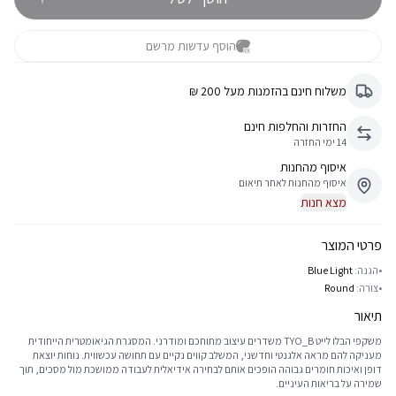
הוסף עדשות מרשם
משלוח חינם בהזמנות מעל 200 ₪
החזרות והחלפות חינם
14 ימי החזרה
איסוף מהחנות
איסוף מהחנות לאחר תיאום
מצא חנות
פרטי המוצר
•
הגנה:
Blue Light
•
צורה:
Round
תיאור
משקפי הבלו לייט TYO_B משדרים עיצוב מתוחכם ומודרני. המסגרת הגיאומטרית הייחודית
מעניקה להם מראה אלגנטי וחדשני, המשלב קווים נקיים עם תחושה עכשווית. נוחות יוצאת
דופן ואיכות חומרים גבוהה הופכים אותם לבחירה אידיאלית לעבודה ממושכת מול מסכים, תוך
שמירה על בריאות העיניים.