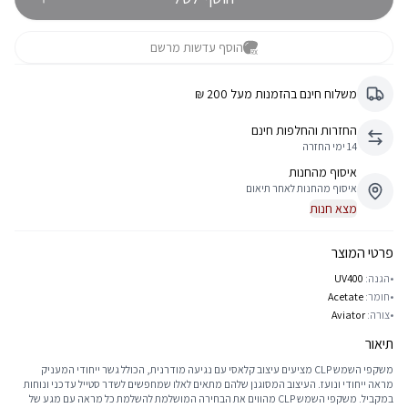
הוסף עדשות מרשם
משלוח חינם בהזמנות מעל 200 ₪
החזרות והחלפות חינם
14 ימי החזרה
איסוף מהחנות
איסוף מהחנות לאחר תיאום
מצא חנות
פרטי המוצר
•
הגנה:
UV400
•
חומר:
Acetate
•
צורה:
Aviator
תיאור
משקפי השמש CLP מציעים עיצוב קלאסי עם נגיעה מודרנית, הכולל גשר ייחודי המעניק
מראה ייחודי ונועז. העיצוב המסוגנן שלהם מתאים לאלו שמחפשים לשדר סטייל עדכני ונוחות
במקביל. משקפי השמש CLP מהווים את הבחירה המושלמת להשלמת כל מראה עם מגע של