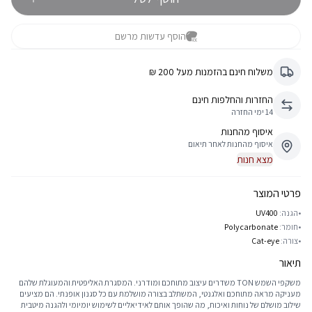
הוסף עדשות מרשם
משלוח חינם בהזמנות מעל 200 ₪
החזרות והחלפות חינם
14 ימי החזרה
איסוף מהחנות
איסוף מהחנות לאחר תיאום
מצא חנות
פרטי המוצר
•
הגנה:
UV400
•
חומר:
Polycarbonate
•
צורה:
Cat-eye
תיאור
משקפי השמש TON משדרים עיצוב מתוחכם ומודרני. המסגרת האליפטית והמעוגלת שלהם
מעניקה מראה מתוחכם ואלגנטי, המשתלב בצורה מושלמת עם כל סגנון אופנתי. הם מציעים
שילוב מושלם של נוחות ואיכות, מה שהופך אותם לאידיאליים לשימוש יומיומי ולהגנה מיטבית