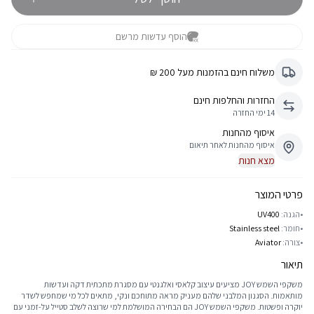
הוסף עדשות מרשם
משלוח חינם בהזמנות מעל 200 ₪
החזרות והחלפות חינם
14 ימי החזרה
איסוף מהחנות
איסוף מהחנות לאחר תיאום
מצא חנות
פרטי המוצר
•
הגנה:
UV400
•
חומר:
Stainless steel
•
צורה:
Aviator
תיאור
משקפי השמש JOY מציעים עיצוב קלאסי ואלגנטי עם מסגרת מתכתית דקה ועדשות
מותאמות. הסגנון המלבני שלהם מעניק מראה מתוחכם ונקי, מתאים לכל מי שמחפש לשדר
יוקרה ופשטות. משקפי השמש JOY הם הבחירה המושלמת למי שרוצה לשלב סטייל על-זמני עם