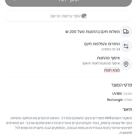
הוסף עדשות מרשם
משלוח חינם בהזמנות מעל 200 ₪
החזרות והחלפות חינם
14 ימי החזרה
איסוף מהחנות
איסוף מהחנות לאחר תיאום
מצא חנות
פרטי המוצר
•
הגנה:
UV400
•
צורה:
Rectangle
תיאור
משקפי השמש MYR משדרים עיצוב מתוחכם ומודרני. המסגרת המרובעת והחזקה מוסיפה
נופך של עוצמה וביטחון, בעוד הקווים הנקיים והעדינים מדגישים תחכום אורבני. הם מתאימים
לשימוש יומיומי בזכות העמידות והנוחות הגבוהה, ומספקים הגנה מיטבית מהשמש לכל
סיטואציה.