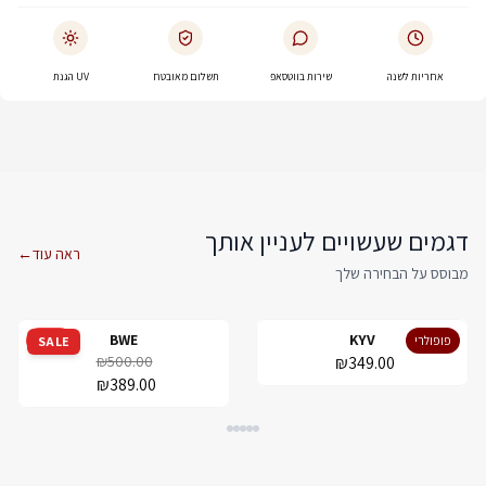
אחריות לשנה
שירות בווטסאפ
תשלום מאובטח
UV הגנת
דגמים שעשויים לעניין אותך
ראה עוד
←
מבוסס על הבחירה שלך
BWE
KYV
פופולרי
מבצע
SALE
₪500.00
₪349.00
₪389.00