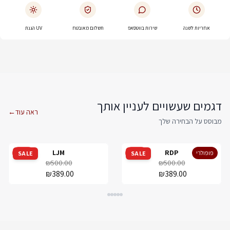
אחריות לשנה
שירות בווטסאפ
תשלום מאובטח
UV הגנת
דגמים שעשויים לעניין אותך
ראה עוד
←
מבוסס על הבחירה שלך
LJM
RDP
פופולרי
מבצע
מבצע
SALE
SALE
₪500.00
₪500.00
₪389.00
₪389.00