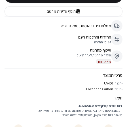
הוסף עדשות מרשם
משלוח חינם בהזמנות מעל 200 ₪
החזרות והחלפות חינם
14 ימי החזרה
איסוף מהחנות
איסוף מהחנות לאחר תיאום
מצא חנות
פרטי המוצר
•
הגנה:
UV400
•
חומר:
Locobond Carbon
תיאור
דגם YIP מקולקציית ה-G-MASK.
העיצוב הספורט-אורבני שמעניק תחושה של זרימה ותנועה תמידית.
מושלם ליום מלא אקשן, מאימון ועד יציאה בערב.