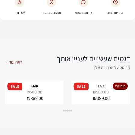
אחריות לשנה
שירות בווטסאפ
תשלום מאובטח
UV הגנת
דגמים שעשויים לעניין אותך
ראה עוד
←
מבוסס על הבחירה שלך
KMK
TGC
פופולרי
מבצע
מבצע
SALE
SALE
₪500.00
₪500.00
₪389.00
₪389.00