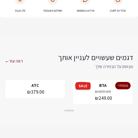
אחריות לשנה
שירות בווטסאפ
תשלום מאובטח
UV הגנת
דגמים שעשויים לעניין אותך
ראה עוד
←
מבוסס על הבחירה שלך
ATC
BTA
פופולרי
מבצע
SALE
₪379.00
₪300.00
₪249.00