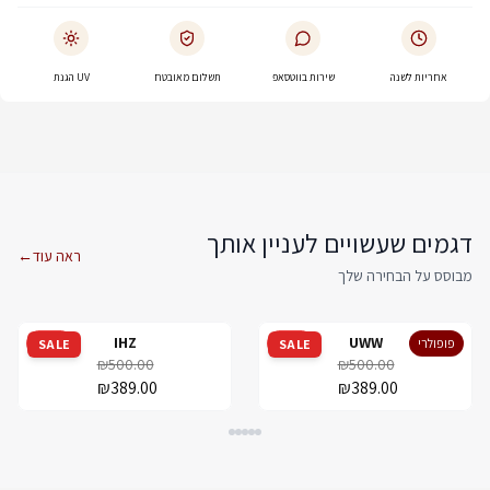
אחריות לשנה
שירות בווטסאפ
תשלום מאובטח
UV הגנת
דגמים שעשויים לעניין אותך
ראה עוד
←
מבוסס על הבחירה שלך
IHZ
UWW
פופולרי
מבצע
מבצע
SALE
SALE
₪500.00
₪500.00
₪389.00
₪389.00